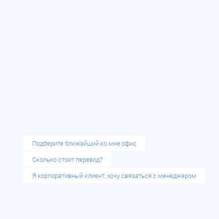
Режим работы:
Пн-Пт 09:00–21:00, Сб-Вс 11:00–21:00
Перерыв с 15:00 до 15:30
ТЦ платформа. 1 этаж. Копицентр Фоткапринт
Подберите ближайший ко мне офис
Сколько стоит перевод?
Я корпоративный клиент, хочу связаться с менеджером