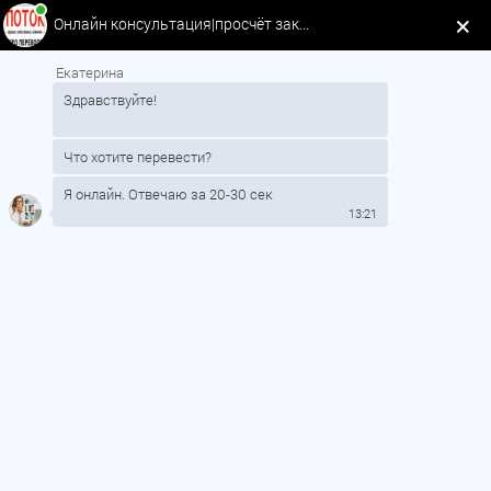
Онлайн консультация|просчёт заказа
Меню сайта
Екатерина
Здравствуйте!
Вход в офис на Академической
находится в ТЦ Платформа. 1 этаж.
Что хотите перевести?
Копицентр Фоткапринт
Перевод документов, миграционные
Я онлайн. Отвечаю за 20-30 сек
услуги
13:21
Контакты офиса
Метро:
Академическая
Адрес:
пр-т. Науки, 19, корп. 3
Телефон:
8 (812)241-16-77
E-mail:
np@bp-potok.ru