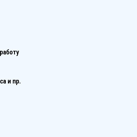
 работу
а и пр.