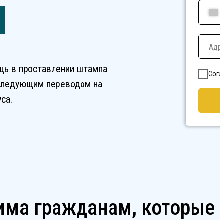
щь в проставлении штампа
Сог
оследующим переводом на
са.
има гражданам, которые 