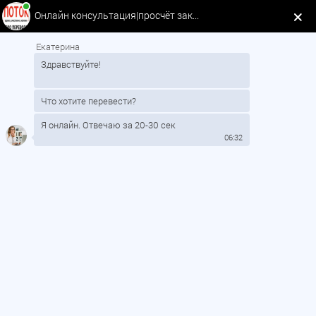
Онлайн консультация|просчёт заказа
Меню сайта
Екатерина
Здравствуйте!
Вход в офис у метро Девяткино
находится в фотосалоне. Рядом
Шаверма и Евро Кебаб
Что хотите перевести?
Перевод документов, миграционные услуги
Я онлайн. Отвечаю за 20-30 сек
06:32
Контакты офиса
Метро:
Девяткино
Адрес:
ул. Шоссе в Лаврики 83
Телефон:
8 (812)241-16-77
E-mail:
np@bp-potok.ru
Режим работы:
Пн-Пт 10:00–19:00 Вс 11:00–18:00 Сб выходной