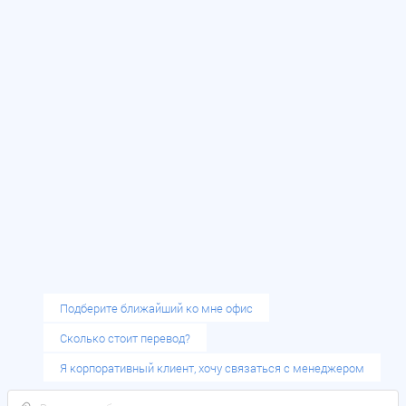
Политика конфиденциальности
Публичная оферта
Медицинский перевод
Юридический перевод
Технический перевод
Научный перевод
Устный перевод
Заказать обратный звонок
Подберите ближайший ко мне офис
Сколько стоит перевод?
Я корпоративный клиент, хочу связаться с менеджером
Продолжая работу с сайтом, вы подтверждаете
использование сайтом cookies вашего браузера с целью
Заказать звонок
Согласен