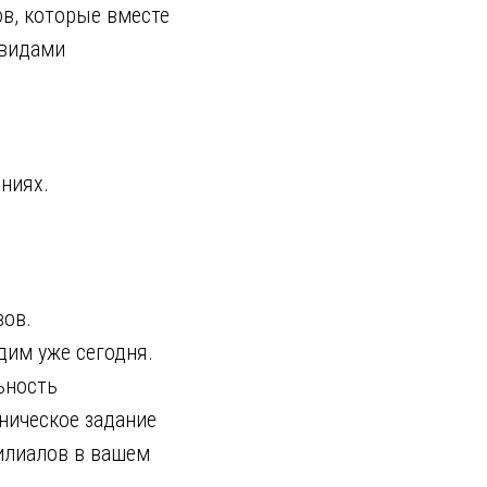
в, которые вместе
 видами
ниях.
зов.
дим уже сегодня.
ьность
ническое задание
илиалов в вашем