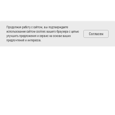
Продолжая работу с сайтом, вы подтверждаете
использование сайтом cookies вашего браузера с целью
Согласен
улучшить предложения и сервис на основе ваших
предпочтений и интересов.
Адреса офисов бюро переводов
в Санкт-Петербурге
Выберите подходящий Вам офис и
узнайте как добраться, нажав на адрес.
Или воспользуйтесь поиском!