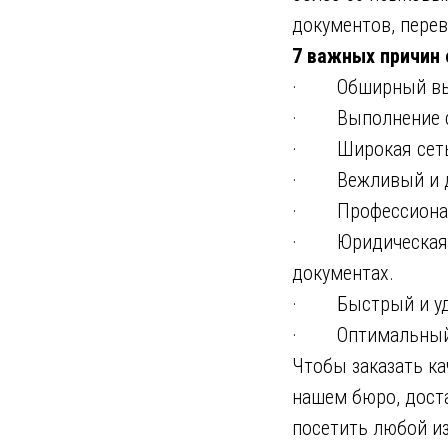
документов, перев
7 важных причин 
· Обширный выбо
· Выполнение сро
· Широкая сеть ф
· Вежливый и до
· Профессиональ
· Юридическая гр
документах.
· Быстрый и удоб
· Оптимальный ур
Чтобы заказать к
нашем бюро, доста
посетить любой и