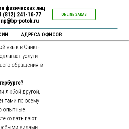
йский в
ля физических лиц
8 (812) 241-16-77
ONLINE ЗАКАЗ
np@bp-potok.ru
СИИ
АДРЕСА ОФИСОВ
ой язык в Санкт-
едлагает услуги
ашего обращения в
тербурге?
ли любой другой,
иентами по всему
то опытные
сте охватывают
 любыми видами