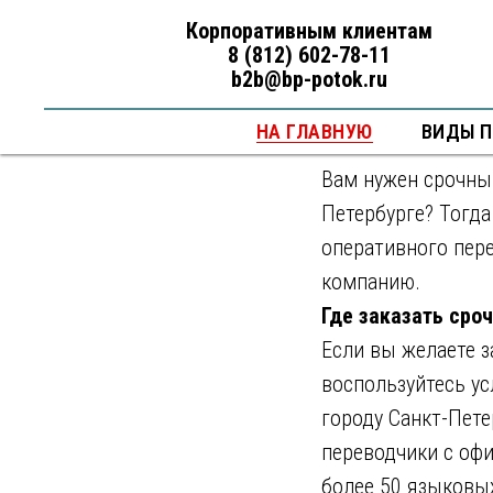
Срочный п
Корпоративным клиентам
8 (812) 602-78-11
Санкт-Пет
b2b@bp-potok.ru
НА ГЛАВНУЮ
2022-10-24 14:20
ВИДЫ 
СРОЧН
Вам нужен срочный
Петербурге? Тогда
оперативного пер
компанию.
Где заказать сро
Если вы желаете з
воспользуйтесь ус
городу Санкт-Пет
переводчики с оф
более 50 языковы