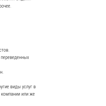
рочее.
.
тов.
 переведенных
н.
угие виды услуг в
е компании или же