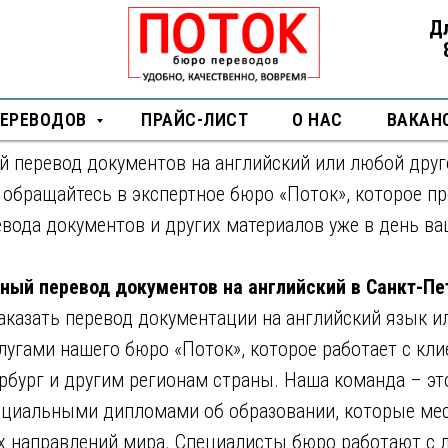
еревод документов на англи
Д
ербурге
ПЕРЕВОДОВ
ЫЙ ПЕРЕВОД
ПРАЙС-ЛИСТ
О НАС
ВАКАН
 перевод документов на английский или любой друг
 обращайтесь в экспертное бюро «Поток», которое пр
евода документов и других материалов уже в день в
чный перевод документов на английский в Санкт-Пе
аказать перевод документации на английский язык и
лугами нашего бюро «Поток», которое работает с кл
ербург и другим регионам страны. Наша команда – э
ициальными дипломами об образовании, которые ме
х направлений мира. Специалисты бюро работают с