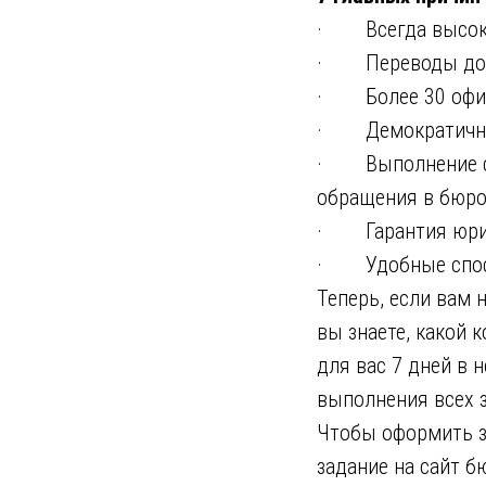
· Всегда высоки
· Переводы докум
· Более 30 офисо
· Демократичные
· Выполнение сро
обращения в бюро
· Гарантия юриди
· Удобные способ
Теперь, если вам 
вы знаете, какой 
для вас 7 дней в 
выполнения всех з
Чтобы оформить за
задание на сайт б