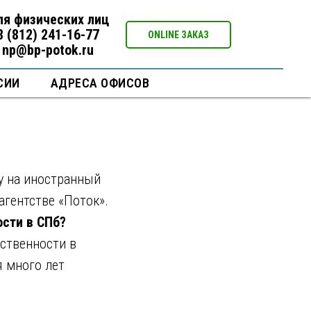
ля физических лиц
8 (812) 241-16-77
ONLINE ЗАКАЗ
np@bp-potok.ru
и на
СИИ
АДРЕСА ОФИСОВ
у на иностранный
агентстве «Поток».
ости в СПб?
бственности в
я много лет