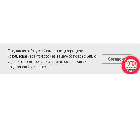
Продолжая работу с сайтом, вы подтверждаете
использование сайтом cookies вашего браузера с целью
Согласен
улучшить предложения и сервис на основе ваших
предпочтений и интересов.
Адреса офисов бюро переводов
в Санкт-Петербурге
Выберите подходящий Вам офис и
узнайте как добраться, нажав на адрес.
Или воспользуйтесь поиском!